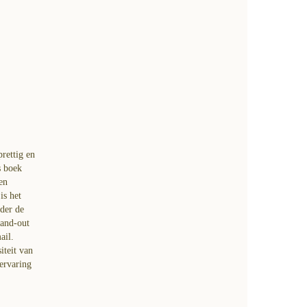
prettig en
s boek
en
is het
der de
hand-out
ail.
iteit van
ervaring