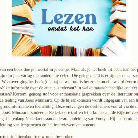
van een boek doe je meestal in je eentje. Maar als je het boek uit hebt, kan het 
ijn om je ervaring met anderen te delen. Die gelegenheid is er tijdens de cursu
. Waarover ging het boek (thema) en waarom is het zo de moeite waard (vorm 
elke informatie over de auteur is relevant? In welke maatschappelijke context 
aatsen? Kortom, genoeg stof voor enthousiaste gesprekken over de literatuur on
nde leiding van Joost Minnaard. Op de bijeenkomsten wordt uitgegaan van een 
grondinformatie en toelichting. Deze ontvangen de deelnemers vooraf via de m
 Joost Minnaard, studeerde Nederlandse taal-en letterkunde aan de Rijksunivers
 gaf jarenlang Nederlands aan de lerarenopleiding van Fontys. Hij heeft ruime 
leiding van leesgroepen en het interviewen van auteurs.
rste drie bijeenkomsten worden besproken: