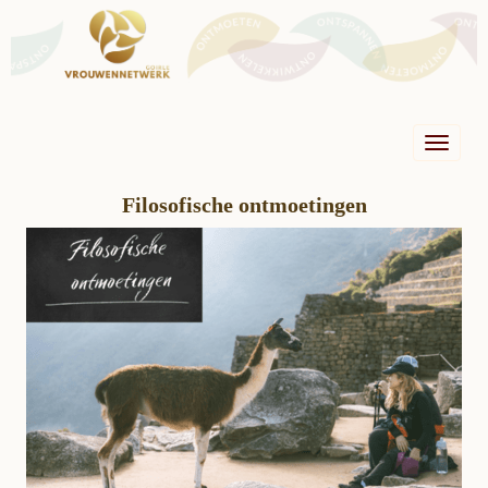
Toggle n
Filosofische ontmoetingen