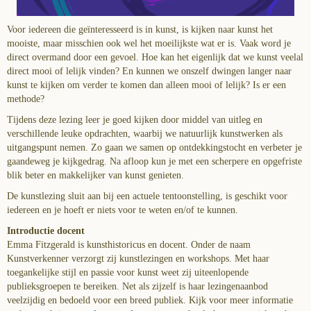
Voor iedereen die geïnteresseerd is in kunst, is kijken naar kunst het
mooiste, maar misschien ook wel het moeilijkste wat er is. Vaak word je
direct overmand door een gevoel. Hoe kan het eigenlijk dat we kunst veelal
direct mooi of lelijk vinden? En kunnen we onszelf dwingen langer naar
kunst te kijken om verder te komen dan alleen mooi of lelijk? Is er een
methode?
Tijdens deze lezing leer je goed kijken door middel van uitleg en
verschillende leuke opdrachten, waarbij we natuurlijk kunstwerken als
uitgangspunt nemen. Zo gaan we samen op ontdekkingstocht en verbeter je
gaandeweg je kijkgedrag. Na afloop kun je met een scherpere en opgefriste
blik beter en makkelijker van kunst genieten.
De kunstlezing sluit aan bij een actuele tentoonstelling, is geschikt voor
iedereen en je hoeft er niets voor te weten en/of te kunnen.
Introductie docent
Emma Fitzgerald is kunsthistoricus en docent. Onder de naam
Kunstverkenner verzorgt zij kunstlezingen en workshops. Met haar
toegankelijke stijl en passie voor kunst weet zij uiteenlopende
publieksgroepen te bereiken. Net als zijzelf is haar lezingenaanbod
veelzijdig en bedoeld voor een breed publiek. Kijk voor meer informatie