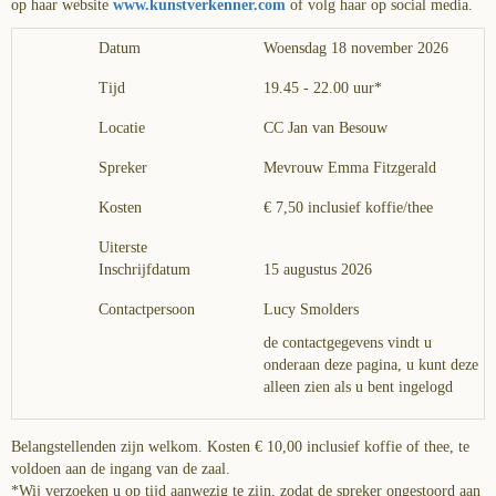
op haar website
www.kunstverkenner.com
of volg haar op social media.
Datum
Woensdag 18 november 2026
Tijd
19.45 - 22.00 uur*
Locatie
CC Jan van Besouw
Spreker
Mevrouw Emma Fitzgerald
Kosten
€ 7,50 inclusief koffie/thee
Uiterste
Inschrijfdatum
15 augustus 2026
Contactpersoon
Lucy Smolders
de contactgegevens vindt u
onderaan deze pagina, u kunt deze
alleen zien als u bent ingelogd
Belangstellenden zijn welkom. Kosten € 10,00 inclusief koffie of thee, te
voldoen aan de ingang van de zaal.
*Wij verzoeken u op tijd aanwezig te zijn, zodat de spreker ongestoord aan