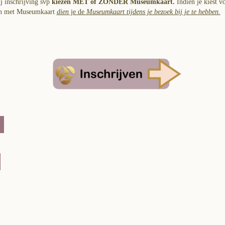
j inschrijving svp
kiezen MET of ZONDER Museumkaart.
Indien je kiest v
en met Museumkaart
dien
je de
Museumkaart tijdens je bezoek bij je te hebben.