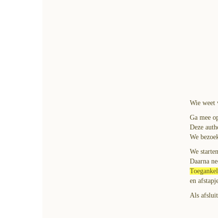
Wie weet 
Ga mee op
Deze authe
We bezoeke
We starten
Daarna ne
Toegankel
en afstapj
Als afslui