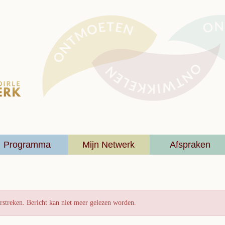
Programma
Mijn Netwerk
Afspraken
rstreken. Bericht kan niet meer gelezen worden.