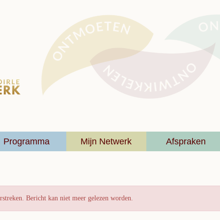
Programma
Mijn Netwerk
Afspraken
rstreken. Bericht kan niet meer gelezen worden.