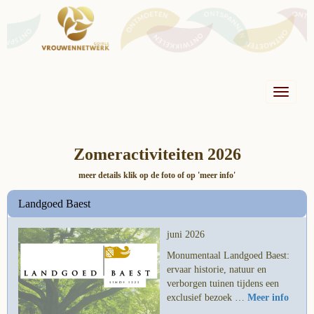
Toggle n
Zomeractiviteiten 2026
meer details klik op de foto of op 'meer info'
Landgoed Baest
juni 2026
Monumentaal Landgoed Baest:
ervaar historie, natuur en
verborgen tuinen tijdens een
exclusief bezoek …
Meer info