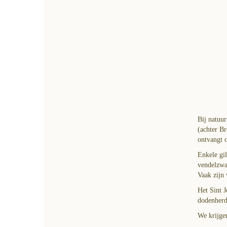
Bij natuur
(achter Br
ontvangt o
Enkele gil
vendelzwa
Vaak zijn 
Het Sint J
dodenherd
We krijgen